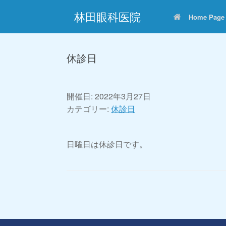
コ
林田眼科医院
ン
Home Page
テ
ン
ツ
へ
休診日
ス
キ
ッ
プ
開催日: 2022年3月27日
カテゴリー:
休診日
日曜日は休診日です。
投稿ナビゲーション