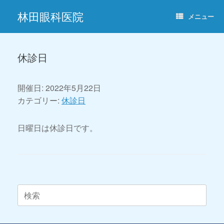
コ
林田眼科医院
ン
メニュー
テ
ン
ツ
へ
休診日
ス
キ
ッ
開催日: 2022年5月22日
プ
カテゴリー:
休診日
日曜日は休診日です。
投稿ナビゲーション
検
索
対