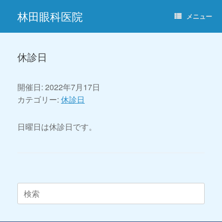
コ
林田眼科医院
ン
メニュー
テ
ン
ツ
へ
休診日
ス
キ
ッ
開催日: 2022年7月17日
プ
カテゴリー:
休診日
日曜日は休診日です。
投稿ナビゲーション
検
索
対