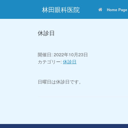
コ
林田眼科医院
ン
Home Page
テ
ン
ツ
へ
休診日
ス
キ
ッ
プ
開催日: 2022年10月23日
カテゴリー:
休診日
日曜日は休診日です。
投稿ナビゲーション