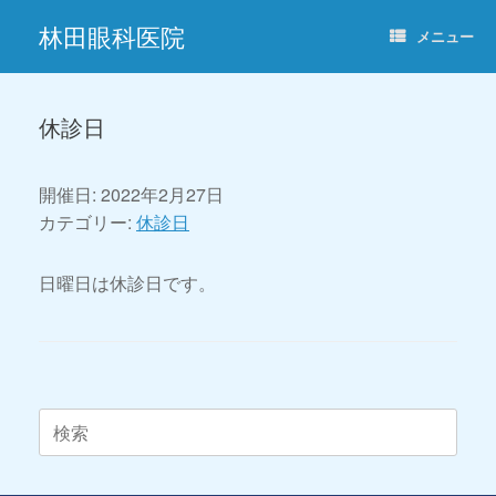
コ
林田眼科医院
ン
メニュー
テ
ン
ツ
へ
休診日
ス
キ
ッ
開催日: 2022年2月27日
プ
カテゴリー:
休診日
日曜日は休診日です。
投稿ナビゲーション
検
索
対