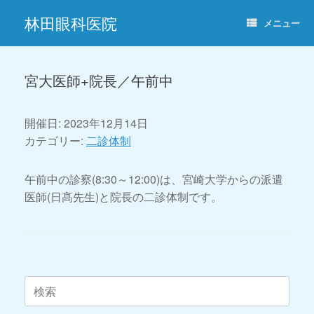
コ
林田眼科医院
ン
メニュー
テ
ン
ツ
へ
宮大医師+院長／午前中
ス
キ
ッ
開催日: 2023年12月14日
プ
カテゴリー:
二診体制
午前中の診察(8:30～12:00)は、宮崎大学からの派遣
医師(日髙先生)と院長の二診体制です。
投稿ナビゲーション
検
索