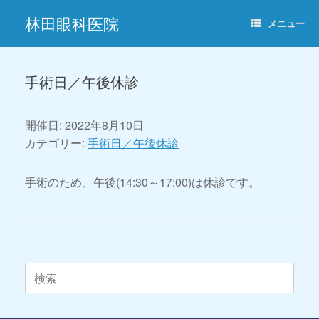
コ
林田眼科医院
ン
メニュー
テ
ン
ツ
へ
手術日／午後休診
ス
キ
ッ
開催日: 2022年8月10日
プ
カテゴリー:
手術日／午後休診
手術のため、午後(14:30～17:00)は休診です。
投稿ナビゲーション
検
索
対