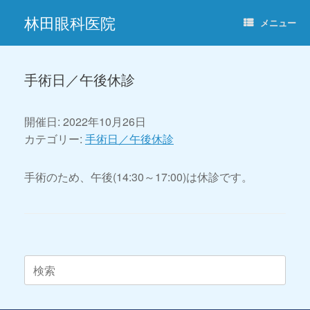
コ
林田眼科医院
ン
メニュー
テ
ン
ツ
へ
手術日／午後休診
ス
キ
ッ
開催日: 2022年10月26日
プ
カテゴリー:
手術日／午後休診
手術のため、午後(14:30～17:00)は休診です。
投稿ナビゲーション
検
索
対