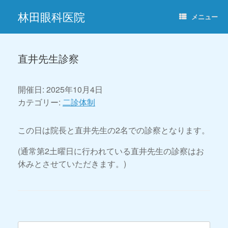
コ
林田眼科医院
ン
メニュー
テ
ン
ツ
へ
直井先生診察
ス
キ
ッ
開催日: 2025年10月4日
プ
カテゴリー:
二診体制
この日は院長と直井先生の2名での診察となります。
(通常第2土曜日に行われている直井先生の診察はお
休みとさせていただきます。)
投稿ナビゲーション
検