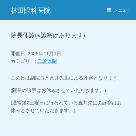
コ
林田眼科医院
ン
メニュー
テ
ン
ツ
へ
院長休診(※診察はあります)
ス
キ
ッ
開催日: 2025年11月1日
プ
カテゴリー:
二診体制
この日は副院長と直井先生による診察となります。
(院長の診察はお休みさせていただきます。)
(通常第2土曜日に行われている直井先生の診察はお
休みとさせていただきます。)
投稿ナビゲーション