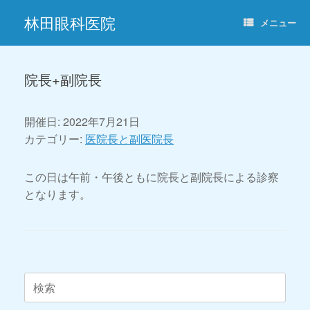
コ
林田眼科医院
ン
メニュー
テ
ン
ツ
へ
院長+副院長
ス
キ
ッ
開催日: 2022年7月21日
プ
カテゴリー:
医院長と副医院長
この日は午前・午後ともに院長と副院長による診察
となります。
投稿ナビゲーション
検
索