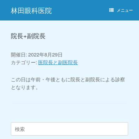
コ
林田眼科医院
ン
メニュー
テ
ン
ツ
へ
院長+副院長
ス
キ
ッ
開催日: 2022年8月29日
プ
カテゴリー:
医院長と副医院長
この日は午前・午後ともに院長と副院長による診察
となります。
投稿ナビゲーション
検
索