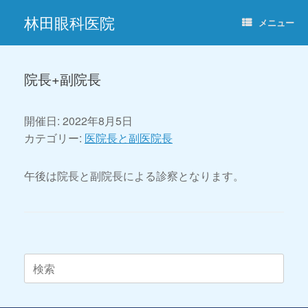
コ
林田眼科医院
ン
メニュー
テ
ン
ツ
へ
院長+副院長
ス
キ
ッ
開催日: 2022年8月5日
プ
カテゴリー:
医院長と副医院長
午後は院長と副院長による診察となります。
投稿ナビゲーション
検
索
対