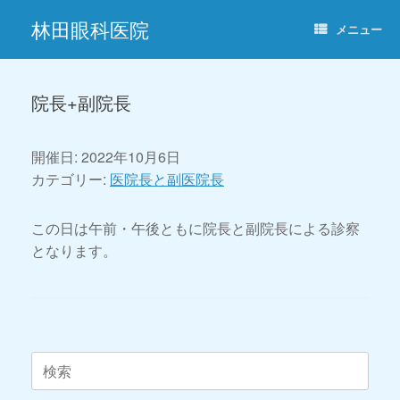
コ
林田眼科医院
ン
メニュー
テ
ン
ツ
へ
院長+副院長
ス
キ
ッ
開催日: 2022年10月6日
プ
カテゴリー:
医院長と副医院長
この日は午前・午後ともに院長と副院長による診察
となります。
投稿ナビゲーション
検
索