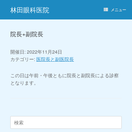
コ
林田眼科医院
ン
メニュー
テ
ン
ツ
へ
院長+副院長
ス
キ
ッ
開催日: 2022年11月24日
プ
カテゴリー:
医院長と副医院長
この日は午前・午後ともに院長と副院長による診察
となります。
投稿ナビゲーション
検
索