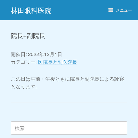
コ
林田眼科医院
ン
メニュー
テ
ン
ツ
へ
院長+副院長
ス
キ
ッ
開催日: 2022年12月1日
プ
カテゴリー:
医院長と副医院長
この日は午前・午後ともに院長と副院長による診察
となります。
投稿ナビゲーション
検
索