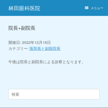
コ
林田眼科医院
ン
メニュー
テ
ン
ツ
へ
院長+副院長
ス
キ
ッ
開催日: 2022年12月16日
プ
カテゴリー:
医院長と副医院長
午後は院長と副院長による診察となります。
投稿ナビゲーション
検
索
対