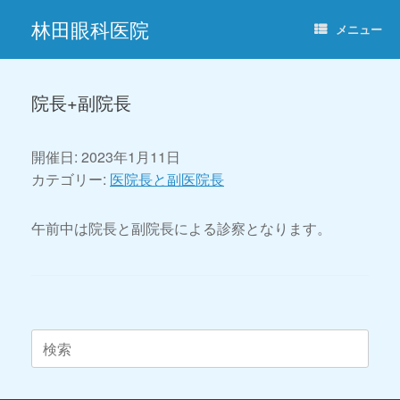
コ
林田眼科医院
ン
メニュー
テ
ン
ツ
へ
院長+副院長
ス
キ
ッ
開催日: 2023年1月11日
プ
カテゴリー:
医院長と副医院長
午前中は院長と副院長による診察となります。
投稿ナビゲーション
検
索
対