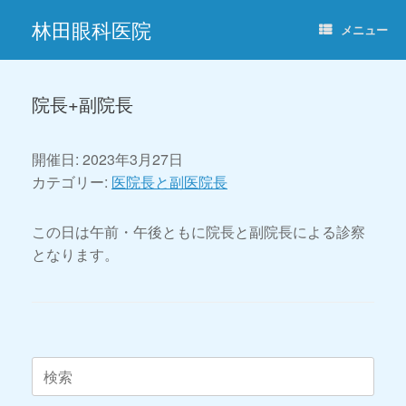
コ
林田眼科医院
ン
メニュー
テ
ン
ツ
へ
院長+副院長
ス
キ
ッ
開催日: 2023年3月27日
プ
カテゴリー:
医院長と副医院長
この日は午前・午後ともに院長と副院長による診察
となります。
投稿ナビゲーション
検
索