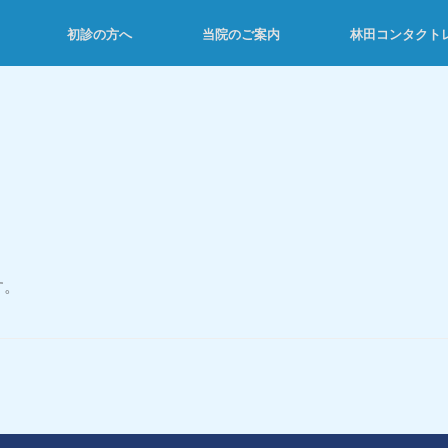
初診の方へ
当院のご案内
林田コンタクト
す。