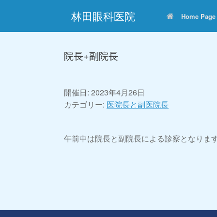
コ
林田眼科医院
ン
Home Page
テ
ン
ツ
へ
院長+副院長
ス
キ
ッ
プ
開催日: 2023年4月26日
カテゴリー:
医院長と副医院長
午前中は院長と副院長による診察となりま
投稿ナビゲーション