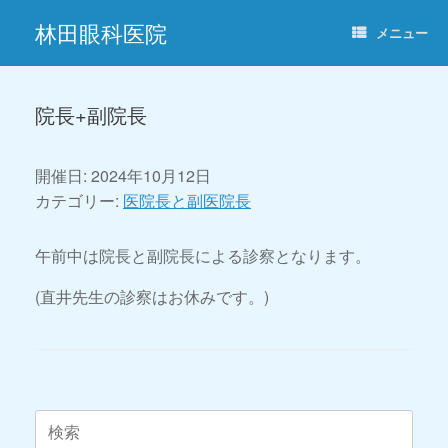
コ
林田眼科医院
ン
メニュー
テ
ン
ツ
へ
院長+副院長
ス
キ
ッ
開催日: 2024年10月12日
プ
カテゴリー:
医院長と副医院長
午前中は院長と副院長による診察となります。
(直井先生の診察はお休みです。)
投稿ナビゲーション
検
索