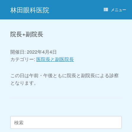
コ
林田眼科医院
ン
メニュー
テ
ン
ツ
へ
院長+副院長
ス
キ
ッ
開催日: 2022年4月4日
プ
カテゴリー:
医院長と副医院長
この日は午前・午後ともに院長と副院長による診察
となります。
投稿ナビゲーション
検
索