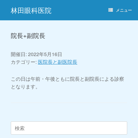
コ
林田眼科医院
ン
メニュー
テ
ン
ツ
へ
院長+副院長
ス
キ
ッ
開催日: 2022年5月16日
プ
カテゴリー:
医院長と副医院長
この日は午前・午後ともに院長と副院長による診察
となります。
投稿ナビゲーション
検
索