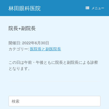
コ
林田眼科医院
ン
メニュー
テ
ン
ツ
へ
院長+副院長
ス
キ
ッ
開催日: 2022年6月30日
プ
カテゴリー:
医院長と副医院長
この日は午前・午後ともに院長と副院長による診察
となります。
投稿ナビゲーション
検
索