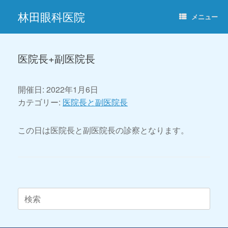
コ
林田眼科医院
ン
メニュー
テ
ン
ツ
へ
医院長+副医院長
ス
キ
ッ
開催日: 2022年1月6日
プ
カテゴリー:
医院長と副医院長
この日は医院長と副医院長の診察となります。
投稿ナビゲーション
検
索
対